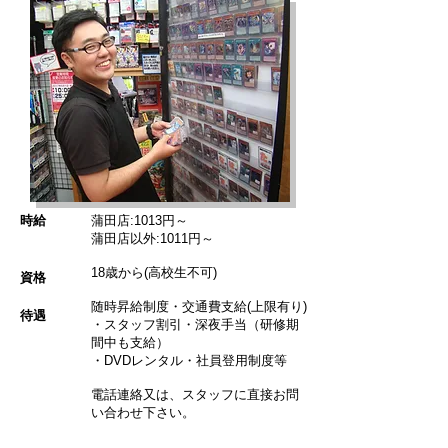
​時給
蒲田店:1013円～
蒲田店以外:1011円～
18歳から(高校生不可)
資格
随時昇給制度・交通費支給(上限有り)
​待遇
・スタッフ割引・
深夜手当（研修期
間中も支給）
・DVDレンタル・
社員登用制度等
電話連絡又は、スタッフに直接お問
い合わせ下さい。
​応募
A/10:00～19:00